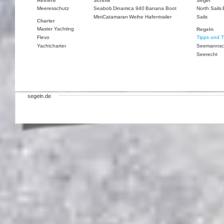
Reviere
Schiffe
Segel
Meeresschutz
Seabob
Dinamica 940
Banana Boot
North Sails
MiniCatamaran
Weihe Hafentrailer
Sails
Charter
Master Yachting
Regeln
Flevo
Tipps und T
Yachtcharter
Seemannsc
Seerecht
segeln.de