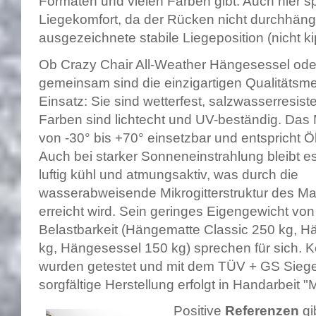
Formaten und vielen Farben gibt. Auch hier s
Liegekomfort, da der Rücken nicht durchhäng
ausgezeichnete stabile Liegeposition (nicht kip
Ob Crazy Chair All-Weather Hängesessel od
gemeinsam sind die einzigartigen Qualitätsm
Einsatz: Sie sind wetterfest, salzwasserresist
Farben sind lichtecht und UV-beständig. Das M
von -30° bis +70° einsetzbar und entspricht 
Auch bei starker Sonneneinstrahlung bleibt
luftig kühl und atmungsaktiv, was durch die
wasserabweisende Mikrogitterstruktur des Mat
erreicht wird. Sein geringes Eigengewicht von
Belastbarkeit (Hängematte Classic 250 kg, H
kg, Hängesessel 150 kg) sprechen für sich. K
wurden getestet und mit dem TÜV + GS Siege
sorgfältige Herstellung erfolgt in Handarbeit
Positive
Referenzen
gi