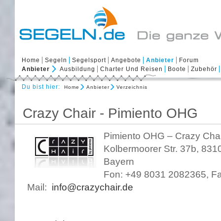
Home
Segeln
Segelsport
Angebote
Anbieter
Forum
Anbieter
Ausbildung
Charter Und Reisen
Boote
Zubehör
Du bist hier:
Home
Anbieter
Verzeichnis
Crazy Chair - Pimiento OHG
Pimiento OHG – Crazy Chai
Kolbermoorer Str. 37b, 8310
Bayern
Fon: +49 8031 2082365, F
Mail:
info@crazychair.de