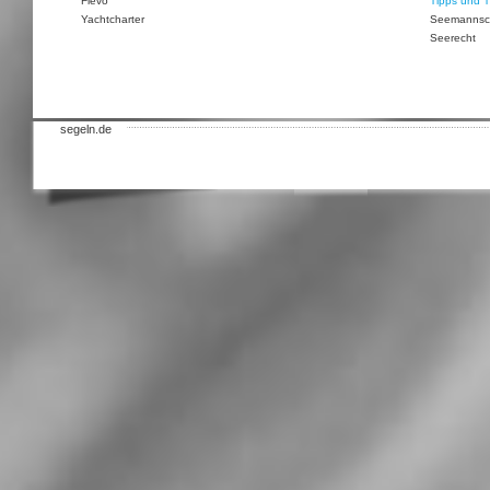
Flevo
Tipps und T
Yachtcharter
Seemannsc
Seerecht
segeln.de