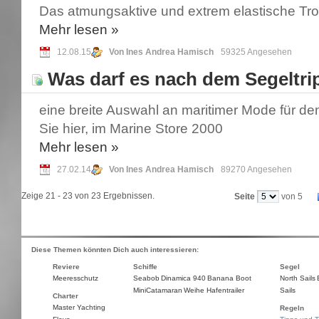
Das atmungsaktive und extrem elastische Tr
Mehr
lesen »
12.08.15
Von Ines Andrea Hamisch
59325 Angesehen
Was darf es nach dem Segeltrip
eine breite Auswahl an maritimer Mode für d
Sie hier, im Marine Store 2000
Mehr
lesen »
27.02.14
Von Ines Andrea Hamisch
89270 Angesehen
Zeige 21 - 23 von 23 Ergebnissen.
Seite
von 5
Diese Themen könnten Dich auch interessieren:
Reviere
Schiffe
Segel
Meeresschutz
Seabob
Dinamica 940
Banana Boot
North Sails
MiniCatamaran
Weihe Hafentrailer
Sails
Charter
Master Yachting
Regeln