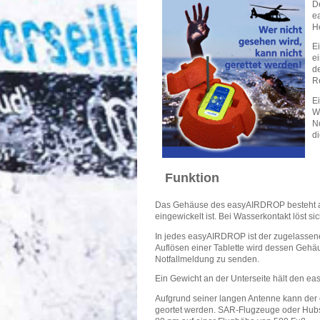
D
e
He
E
e
de
R
Ei
W
N
d
Funktion
Das Gehäuse des easyAIRDROP besteht aus
eingewickelt ist. Bei Wasserkontakt löst sic
In jedes easyAIRDROP ist der zugelassen
Auflösen einer Tablette wird dessen Gehäus
Notfallmeldung zu senden.
Ein Gewicht an der Unterseite hält den ea
Aufgrund seiner langen Antenne kann der 
geortet werden. SAR-Flugzeuge oder Hubs