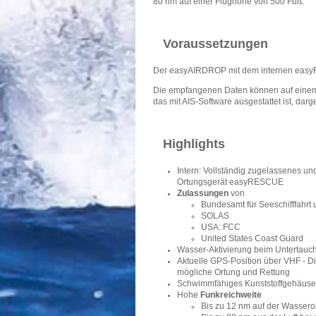
80 nm auf einer Flughöhe von 500 Fuß.
Voraussetzungen
Der easyAIRDROP mit dem internen easyRE
Die empfangenen Daten können auf einem A
das mit AIS-Software ausgestattet ist, darg
Highlights
Intern: Vollständig zugelassenes und 
Ortungsgerät easyRESCUE
Zulassungen
von
Bundesamt für Seeschifffahrt
SOLAS
USA: FCC
United States Coast Guard
Wasser-Aktivierung beim Untertauc
Aktuelle GPS-Position über VHF - Di
mögliche Ortung und Rettung
Schwimmfähiges Kunststoffgehäuse
Hohe
Funkreichweite
Bis zu 12 nm auf der Wasser