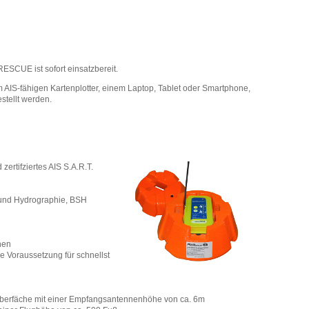
SCUE ist sofort einsatzbereit.
IS-fähigen Kartenplotter, einem Laptop, Tablet oder Smartphone,
estellt werden.
zertifziertes AIS S.A.R.T.
 und Hydrographie, BSH
hen
e Voraussetzung für schnellst
oberfäche mit einer Empfangsantennenhöhe von ca. 6m