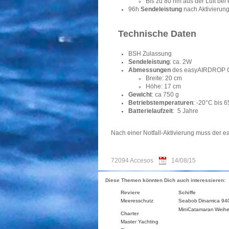
Bis zu 80 nm aus der Luft bei
96h
Sendeleistung
nach Aktivierun
Technische Daten
BSH Zulassung
Sendeleistung
: ca. 2W
Abmessungen
des easyAIRDROP 
Breite: 20 cm
Höhe: 17 cm
Gewicht
: ca 750 g
Betriebstemperaturen
: -20°C bis 
Batterielaufzeit
: 5 Jahre
Nach einer Notfall-Aktivierung muss de
72094 Accesos
14/08/15
Diese Themen könnten Dich auch interessieren:
Reviere
Schiffe
Meeresschutz
Seabob
Dinamica 94
MiniCatamaran
Weihe
Charter
Master Yachting