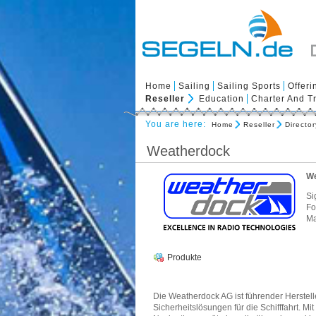
Home
Sailing
Sailing Sports
Offeri
Reseller
Education
Charter And T
You are here:
Home
Reseller
Director
Weatherdock
We
Si
Fo
Ma
Produkte
Die Weatherdock AG ist führender Herstel
Sicherheitslösungen für die Schifffahrt. Mit