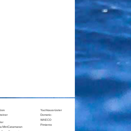
tion
Yachtausrüster
teiner
Dometic-
WAECO
ler
Pimiento
ca
MiniCatamaran