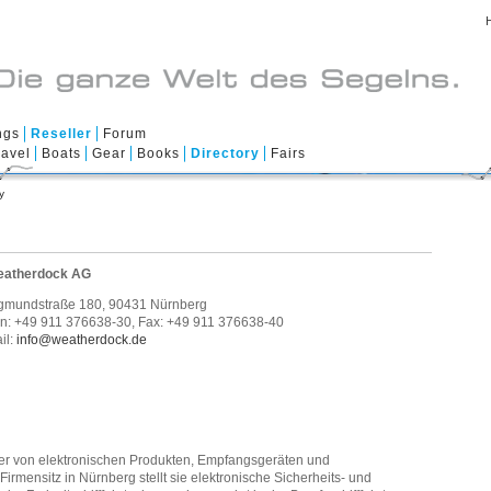
ngs
Reseller
Forum
ravel
Boats
Gear
Books
Directory
Fairs
y
atherdock AG
gmundstraße 180, 90431 Nürnberg
n: +49 911 376638-30, Fax: +49 911 376638-40
il:
info@weatherdock.de
ler von elektronischen Produkten, Empfangsgeräten und
 Firmensitz in Nürnberg stellt sie elektronische Sicherheits- und