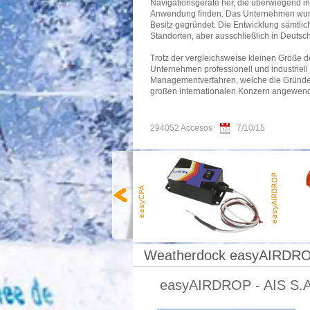
Navigationsgeräte her, die überwiegend in d
Anwendung finden. Das Unternehmen wurde
Besitz gegründet. Die Entwicklung sämtlich
Standorten, aber ausschließlich in Deutsc
Trotz der vergleichsweise kleinen Größe d
Unternehmen professionell und industriell
Managementverfahren, welche die Gründer
großen internationalen Konzern angewen
294052 Accesos
7/10/15
Weatherdock easyAIRDR
easyAIRDROP - AIS S.A