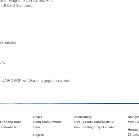
 einer Flughöhe von ca. 500 Fuß
g (SOLAS Standard)
Gehäuses
65°C
r easyAIRDROP zur Wartung gegeben werden.
Segel
Ausrüstung
Naviga
0
Banana Boot
North Sails
Elvstrom
Ölzeug
Crazy Chair
MOBOS
Minox
S
 Hafentrailer
Sails
Restube
Dragonfly7
Evolution
Herstel
Dinami
Regeln