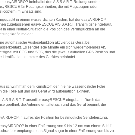
er easyAIRDROP beinhaltet den AIS S.A.R.T. Rettungssender
asyRESCUE für Rettungseinheiten, die mit Flugzeugen oder
licoptern im Einsatz sind.
ingepackt in einem wasserdichten Kasten, hat der easyAIRDROP
inen zugelassenen easyRESCUE AIS S.A.R.T. Transmitter eingebaut,
r in einer Notfall-Situation die Position des Verunglückten an die
ettungskräfte meldet.
ne automatische Auslösefunktion aktiviert das Gerät bei
asserkontakt. Es sendet jede Minute ein sich wiederholendes AIS
otsignal mit COG und SOG, das die jeweils aktuellen GPS Position und
ie Identifkationsnummer des Gerätes beinhatet.
 schwimmfähigem Kunststoff, der in eine wasserlösliche Folie
h die Folie auf und das Gerät wird automatisch aktiviert.
e AIS S.A.R.T. Transmitter easyRESCUE eingebaut. Durch das
e geöffnet, die Antenne entfaltet sich und das Gerät beginnt, die
syAIRDROP in aufrechter Position für bestmögliche Sendeleistung.
easyAIRDROP in einer Entfernung von 9 bis 12 nm von einem Schiff
chrauber empfangen das Signal sogar in einer Entfernung von bis zu