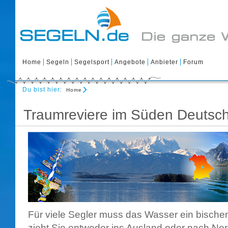
Home
Segeln
Segelsport
Angebote
Anbieter
Forum
Du bist hier:
Home
Traumreviere im Süden Deutsc
Für viele Segler muss das Wasser ein bischen
zieht Sie entweder ins Ausland oder nach No