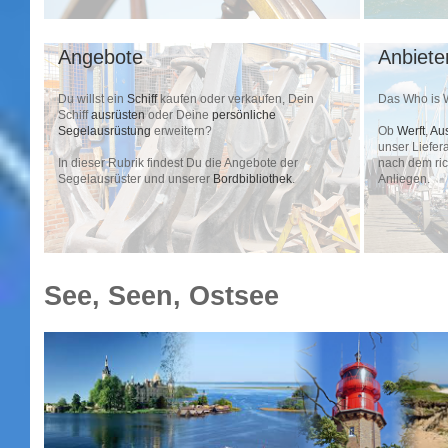
Angebote
Anbiete
Du willst ein
Schiff
kaufen oder verkaufen, Dein
Das Who is 
Schiff
ausrüsten
oder Deine
persönliche
Segelausrüstung
erweitern?
Ob
Werft
,
Aus
unser Liefera
In dieser Rubrik findest Du die Angebote der
nach dem ric
Segelausrüster und unserer
Bordbibliothek
.
Anliegen.
See, Seen, Ostsee