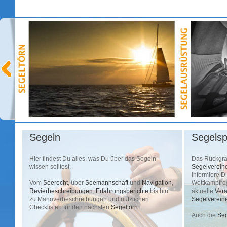
Segeln
Segelsp
Hier findest Du alles, was Du über das Segeln
Das Rückgr
wissen solltest.
Segelverein
Informiere D
Vom
Seerecht
, über
Seemannschaft
und
Navigation
,
Wettkampfre
Revierbeschreibungen
,
Erfahrungsberichte
bis hin
aktuelle
Ver
zu Manöverbeschreibungen und nützlichen
Segelverein
Checklisten für den nächsten
Segeltörn
.
Auch die
Seg