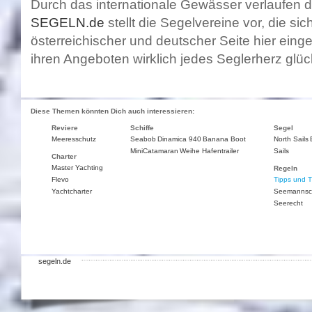
Durch das internationale Gewässer verlaufen d
SEGELN.de
stellt die Segelvereine vor, die si
österreichischer und deutscher Seite hier ein
ihren Angeboten wirklich jedes Seglerherz glü
Diese Themen könnten Dich auch interessieren:
Reviere
Schiffe
Segel
Meeresschutz
Seabob
Dinamica 940
Banana Boot
North Sails
MiniCatamaran
Weihe Hafentrailer
Sails
Charter
Master Yachting
Regeln
Flevo
Tipps und T
Yachtcharter
Seemannsc
Seerecht
segeln.de