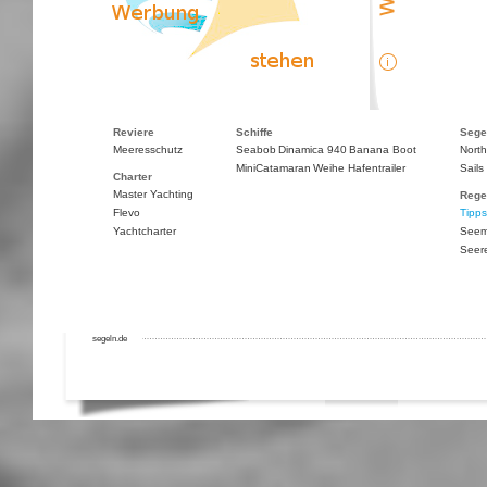
Reviere
Schiffe
Sege
Meeresschutz
Seabob
Dinamica 940
Banana Boot
North
MiniCatamaran
Weihe Hafentrailer
Sails
Charter
Master Yachting
Rege
Flevo
Tipps
Yachtcharter
Seem
Seer
segeln.de