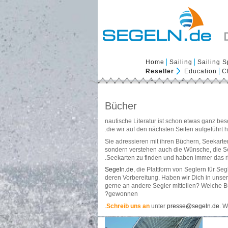
Home
Sailing
Sailing S
Reseller
Education
C
Bücher
nautische Literatur ist schon etwas ganz b
die wir auf den nächsten Seiten aufgeführt 
Sie adressieren mit ihren Büchern, Seekarte
sondern verstehen auch die Wünsche, die Segl
Seekarten zu finden und haben immer das ri
Segeln.de
, die Plattform von Seglern für S
deren Vorbereitung. Haben wir Dich in unse
gerne an andere Segler mitteilen? Welche Bü
gewonnen?
Schreib uns an
unter
presse@segeln.de
. W