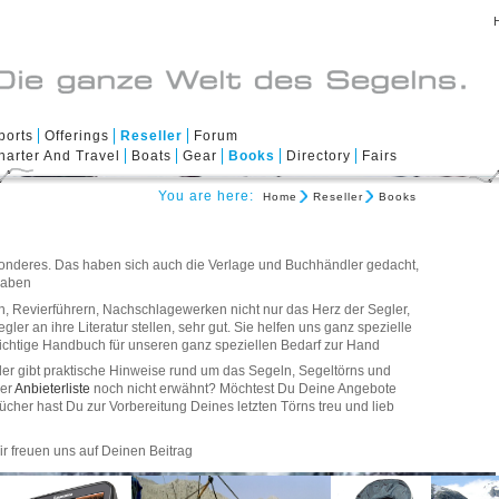
ports
Offerings
Reseller
Forum
harter And Travel
Boats
Gear
Books
Directory
Fairs
You are here:
Home
Reseller
Books
esonderes. Das haben sich auch die Verlage und Buchhändler gedacht,
haben.
n, Revierführern, Nachschlagewerken nicht nur das Herz der Segler,
er an ihre Literatur stellen, sehr gut. Sie helfen uns ganz spezielle
chtige Handbuch für unseren ganz speziellen Bedarf zur Hand.
egler gibt praktische Hinweise rund um das Segeln, Segeltörns und
rer
Anbieterliste
noch nicht erwähnt? Möchtest Du Deine Angebote
cher hast Du zur Vorbereitung Deines letzten Törns treu und lieb
ir freuen uns auf Deinen Beitrag.