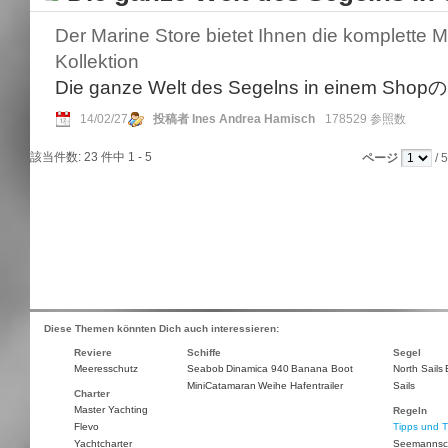
Der Marine Store bietet Ihnen die komplette 
Kollektion
Die ganze Welt des Segelns in einem Shopの
14/02/27
投稿者 Ines Andrea Hamisch
178529 参照数
該当件数: 23 件中 1 - 5
ページ
/ 5
Diese Themen könnten Dich auch interessieren:
Reviere
Schiffe
Segel
Meeresschutz
Seabob
Dinamica 940
Banana Boot
North Sails
MiniCatamaran
Weihe Hafentrailer
Sails
Charter
Master Yachting
Regeln
Flevo
Tipps und T
Yachtcharter
Seemannsc