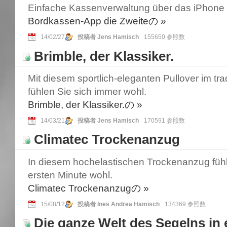
Einfache Kassenverwaltung über das iPhone
Bordkassen-App die Zweiteの
»
14/02/27
投稿者 Jens Hamisch
155650 参照数
Brimble, der Klassiker.
Mit diesem sportlich-eleganten Pullover im trad
fühlen Sie sich immer wohl.
Brimble, der Klassiker.の
»
14/03/21
投稿者 Jens Hamisch
170591 参照数
Climatec Trockenanzug
In diesem hochelastischen Trockenanzug fühl
ersten Minute wohl.
Climatec Trockenanzugの
»
15/08/12
投稿者 Ines Andrea Hamisch
134369 参照数
Die ganze Welt des Segelns in