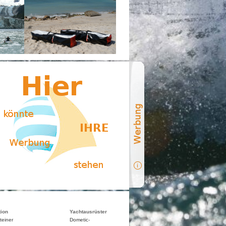
tion
Yachtausrüster
teiner
Dometic-