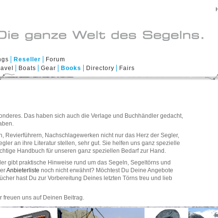
ngs
Reseller
Forum
ravel
Boats
Gear
Books
Directory
Fairs
esonderes. Das haben sich auch die Verlage und Buchhändler gedacht,
haben.
n, Revierführern, Nachschlagewerken nicht nur das Herz der Segler,
er an ihre Literatur stellen, sehr gut. Sie helfen uns ganz spezielle
chtige Handbuch für unseren ganz speziellen Bedarf zur Hand.
egler gibt praktische Hinweise rund um das Segeln, Segeltörns und
rer
Anbieterliste
noch nicht erwähnt? Möchtest Du Deine Angebote
cher hast Du zur Vorbereitung Deines letzten Törns treu und lieb
ir freuen uns auf Deinen Beitrag.