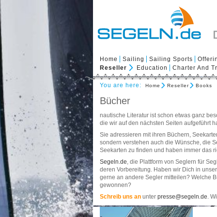
Home
Sailing
Sailing Sports
Offeri
Reseller
Education
Charter And T
You are here:
Home
Reseller
Books
Bücher
nautische Literatur ist schon etwas ganz b
die wir auf den nächsten Seiten aufgeführt 
Sie adressieren mit ihren Büchern, Seekarte
sondern verstehen auch die Wünsche, die Segl
Seekarten zu finden und haben immer das ri
Segeln.de
, die Plattform von Seglern für S
deren Vorbereitung. Haben wir Dich in unse
gerne an andere Segler mitteilen? Welche Bü
gewonnen?
Schreib uns an
unter
presse@segeln.de
. W