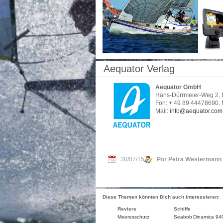
Aequator Verlag
Aequator GmbH
Hans-Dürrmeier-Weg 2,
Fon: + 49 89 44478690, 
Mail:
info@aequator.com
30/07/15
Por Petra Westermann
Diese Themen könnten Dich auch interessieren:
Reviere
Schiffe
Meeresschutz
Seabob
Dinamica 94