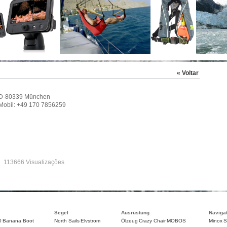
« Voltar
 D-80339 München
Mobil: +49 170 7856259
113666 Visualizações
Segel
Ausrüstung
Naviga
0
Banana Boot
North Sails
Elvstrom
Ölzeug
Crazy Chair
MOBOS
Minox
S