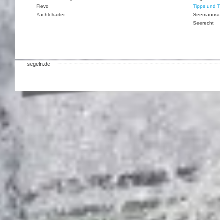
Flevo
Tipps und T
Yachtcharter
Seemannsc
Seerecht
segeln.de