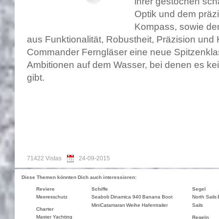
ihrer gestochen scha
Optik und dem präz
Kompass, sowie der
aus Funktionalität, Robustheit, Präzision und 
Commander Ferngläser eine neue Spitzenklas
Ambitionen auf dem Wasser, bei denen es k
gibt.
71422 Vistas
24-09-2015
Diese Themen könnten Dich auch interessieren:
Reviere
Schiffe
Segel
Meeresschutz
Seabob
Dinamica 940
Banana Boot
North Sails
MiniCatamaran
Weihe Hafentrailer
Sails
Charter
Master Yachting
Regeln