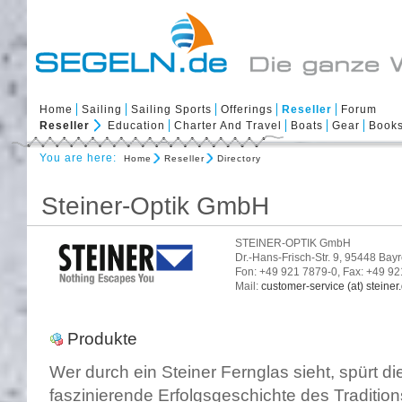
Home
Sailing
Sailing Sports
Offerings
Reseller
Forum
Reseller
Education
Charter And Travel
Boats
Gear
Book
You are here:
Home
Reseller
Directory
Steiner-Optik GmbH
STEINER-OPTIK GmbH
Dr.-Hans-Frisch-Str. 9, 95448 Bay
Fon: +49 921 7879-0, Fax: +49 9
Mail:
customer-service (at) steiner
Produkte
Wer durch ein Steiner Fernglas sieht, spürt d
faszinierende Erfolgsgeschichte des Traditi