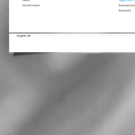
Flevo
Tipps und T
Yachtcharter
Seemannsc
Seerecht
segeln.de