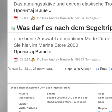
Das atmungsaktive und extrem elastische Tr
Прочитај Више
»
12.8.15.
По Ines Andrea Hamisch
59334 Погледано
Was darf es nach dem Segeltrip
eine breite Auswahl an maritimer Mode für d
Sie hier, im Marine Store 2000
Прочитај Више
»
27.2.14.
По Ines Andrea Hamisch
89293 Погледано
Приказ 21 - 23 од 23 резултата.
Прва
Страна
од 5
Diese Themen könnten Dich auch interessieren:
Reviere
Schiffe
Segel
Meeresschutz
Seabob
Dinamica 940
Banana Boot
North Sails
MiniCatamaran
Weihe Hafentrailer
Sails
Charter
Master Yachting
Regeln