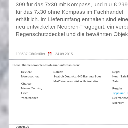
399 für das 7x30 mit Kompass, und nur € 299
für das 7x30 ohne Kompass im Fachhandel
erhältlich. Im Lieferumfang enthalten sind ei
neu entwickelter Neopren-Tragegurt, ein verb
Regenschutzdeckel und die bewährten Objek
108537 Görüntüler
24.09.2015
Diese Themen könnten Dich auch interessieren:
Reviere
Schiffe
Segel
Meeresschutz
Seabob
Dinamica 940
Banana Boot
North Sails
MiniCatamaran
Weihe Hafentrailer
Sails
Charter
Master Yachting
Regeln
Flevo
Tipps und T
Yachtcharter
Seemannsc
Seerecht
segeln.de