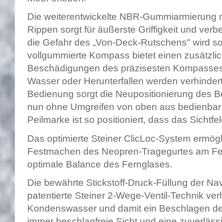
Die weiterentwickelte NBR-Gummiarmierung m
Rippen sorgt für äußerste Griffigkeit und verb
die Gefahr des „Von-Deck-Rutschens" wird so 
vollgummierte Kompass bietet einen zusätzli
Beschädigungen des präzisesten Kompasses 
Wasser oder Herunterfallen werden verhinder
Bedienung sorgt die Neupositionierung des B
nun ohne Umgreifen von oben aus bedienbar i
Peilmarke ist so positioniert, dass das Sichtfel
Das optimierte Steiner ClicLoc-System ermögl
Festmachen des Neopren-Tragegurtes am Fern
optimale Balance des Fernglases.
Die bewährte Stickstoff-Druck-Füllung der Nav
patentierte Steiner 2-Wege-Ventil-Technik ver
Kondenswasser und damit ein Beschlagen des
immer beschlagfreie Sicht und eine zuverläss