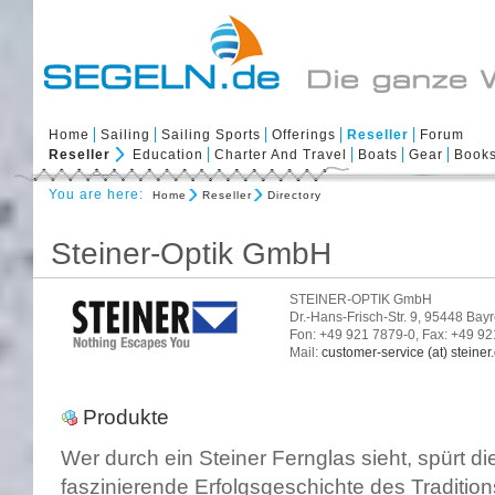
Home
Sailing
Sailing Sports
Offerings
Reseller
Forum
Reseller
Education
Charter And Travel
Boats
Gear
Book
You are here:
Home
Reseller
Directory
Steiner-Optik GmbH
STEINER-OPTIK GmbH
Dr.-Hans-Frisch-Str. 9, 95448 Bay
Fon: +49 921 7879-0, Fax: +49 9
Mail:
customer-service (at) steiner
Produkte
Wer durch ein Steiner Fernglas sieht, spürt d
faszinierende Erfolgsgeschichte des Traditi