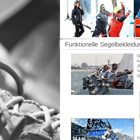
Funktionelle Segelbekleidu
S
A
„
Y
S
F