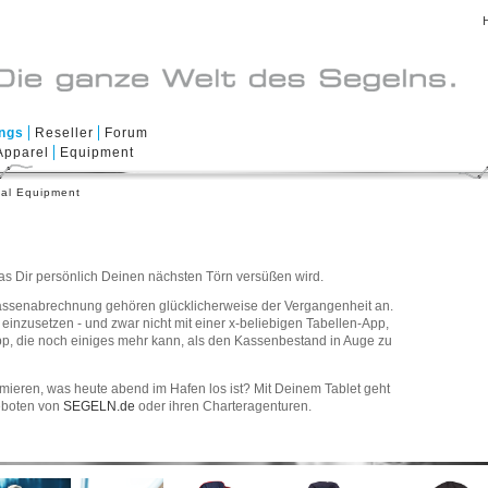
ings
Reseller
Forum
Apparel
Equipment
al Equipment
was Dir persönlich Deinen nächsten Törn versüßen wird.
rdkassenabrechnung gehören glücklicherweise der Vergangenheit an.
einzusetzen - und zwar nicht mit einer x-beliebigen Tabellen-App,
p, die noch einiges mehr kann, als den Kassenbestand in Auge zu
rmieren, was heute abend im Hafen los ist? Mit Deinem Tablet geht
geboten von
SEGELN.de
oder ihren Charteragenturen.