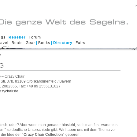
ngs
Reseller
Forum
ravel
Boats
Gear
Books
Directory
Fairs
y
HG
 – Crazy Chair
Str. 37b, 83109 Großkarolinenfeld / Bayern
1 2082365, Fax: +49 89 2555131027
azychair.de
sch, oder? Aber wenn man genauer hinsieht, stellt man fest, warum es
rn" so deutliche Unterschiede gibt. Wir haben uns mit dem Thema vor
 die Idee der
"Crazy Chair Collection"
geboren.