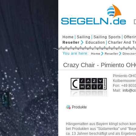
Home
Sailing
Sailing Sports
Offeri
Reseller
Education
Charter And T
You are here:
Home
Reseller
Director
Crazy Chair - Pimiento O
Pimiento OHG
Kolbermoorer 
Fon: +49 803
Mail:
info@cr
Produkte
Hängematten aus Bayern klingt schon komi
bei Produkten aus "Südamerika" und "Baye
ca. 13 Jahren beschäftigt und als Ergebnis