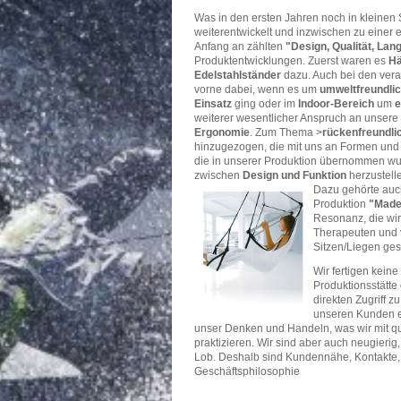
Was in den ersten Jahren noch in kleinen 
weiterentwickelt und inzwischen zu einer e
Anfang an zählten
"Design, Qualität, Lang
Produktentwicklungen. Zuerst waren es
Hä
Edelstahlständer
dazu. Auch bei den vera
vorne dabei, wenn es um
umweltfreundlic
Einsatz
ging oder im
Indoor-Bereich
um
e
weiterer wesentlicher Anspruch an unsere 
Ergonomie
. Zum Thema >
rückenfreundli
hinzugezogen, die mit uns an Formen und 
die in unserer Produktion übernommen wurd
zwischen
Design und Funktion
herzustelle
Dazu gehörte auc
Produktion
"Made
Resonanz, die wir
Therapeuten und v
Sitzen/Liegen ge
Wir fertigen kein
Produktionsstätte
direkten Zugriff z
unseren Kunden ei
unser Denken und Handeln, was wir mit qua
praktizieren. Wir sind aber auch neugierig,
Lob. Deshalb sind Kundennähe, Kontakte,
Geschäftsphilosophie