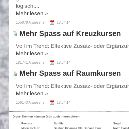
logisch,...
Mehr
lesen »
155878 Angesehen
13.04.14
Mehr Spass auf Kreuzkursen
Voll im Trend: Effektive Zusatz- oder Ergänz
Mehr
lesen »
181741 Angesehen
13.04.14
Mehr Spass auf Raumkursen
Voll im Trend: Effektive Zusatz- oder Ergänz
Mehr
lesen »
156143 Angesehen
13.04.14
Diese Themen könnten Dich auch interessieren:
Reviere
Schiffe
Segel
Meeresschutz
Seabob
Dinamica 940
Banana Boot
North Sails