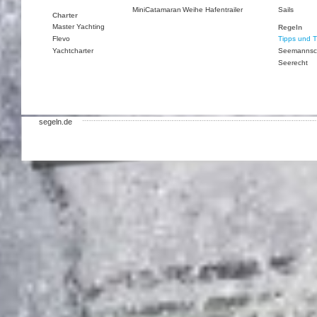
MiniCatamaran
Weihe Hafentrailer
Sails
Charter
Master Yachting
Regeln
Flevo
Tipps und T
Yachtcharter
Seemannsc
Seerecht
segeln.de