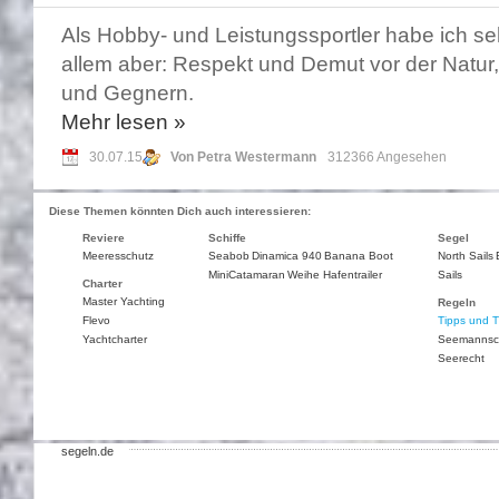
Als Hobby- und Leistungssportler habe ich sehr
allem aber: Respekt und Demut vor der Natur,
und Gegnern.
Mehr
lesen »
30.07.15
Von Petra Westermann
312366 Angesehen
Diese Themen könnten Dich auch interessieren:
Reviere
Schiffe
Segel
Meeresschutz
Seabob
Dinamica 940
Banana Boot
North Sails
MiniCatamaran
Weihe Hafentrailer
Sails
Charter
Master Yachting
Regeln
Flevo
Tipps und T
Yachtcharter
Seemannsc
Seerecht
segeln.de