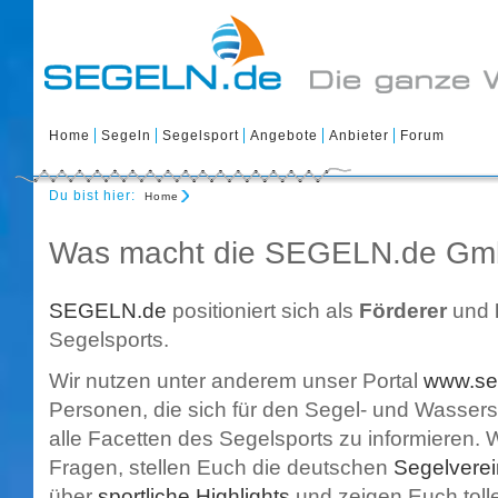
Home
Segeln
Segelsport
Angebote
Anbieter
Forum
Du bist hier:
Home
Was macht die SEGELN.de Gm
SEGELN.de
positioniert sich als
Förderer
und
Segelsports.
Wir nutzen unter anderem unser Portal
www.se
Personen, die sich für den Segel- und Wassersp
alle Facetten des Segelsports zu informieren. 
Fragen, stellen Euch die deutschen
Segelvere
über
sportliche Highlights
und zeigen Euch toll