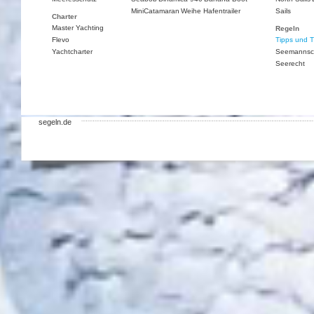
MiniCatamaran
Weihe Hafentrailer
Sails
Charter
Master Yachting
Regeln
Flevo
Tipps und T
Yachtcharter
Seemannsc
Seerecht
segeln.de