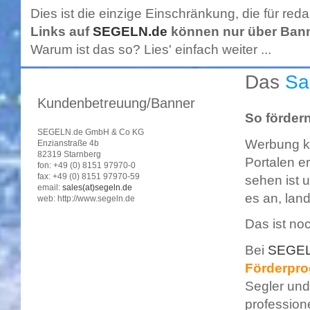
Dies ist die einzige Einschränkung, die für redak
Links auf
SEGELN.de
können nur über Bann
Warum ist das so? Lies' einfach weiter ...
Das
Sai
Kundenbetreuung/Banner
So fördern
SEGELN.de GmbH & Co KG
Werbung ka
Enzianstraße 4b
82319 Starnberg
Portalen e
fon: +49 (0) 8151 97970-0
fax: +49 (0) 8151 97970-59
sehen ist u
email:
sales(at)segeln.de
es an, lan
web: http://www.segeln.de
Das ist no
Bei
SEGEL
Förderpr
Segler un
profession