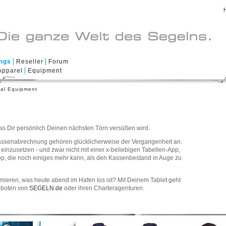
ings
Reseller
Forum
Apparel
Equipment
al Equipment
was Dir persönlich Deinen nächsten Törn versüßen wird.
rdkassenabrechnung gehören glücklicherweise der Vergangenheit an.
einzusetzen - und zwar nicht mit einer x-beliebigen Tabellen-App,
p, die noch einiges mehr kann, als den Kassenbestand in Auge zu
rmieren, was heute abend im Hafen los ist? Mit Deinem Tablet geht
geboten von
SEGELN.de
oder ihren Charteragenturen.