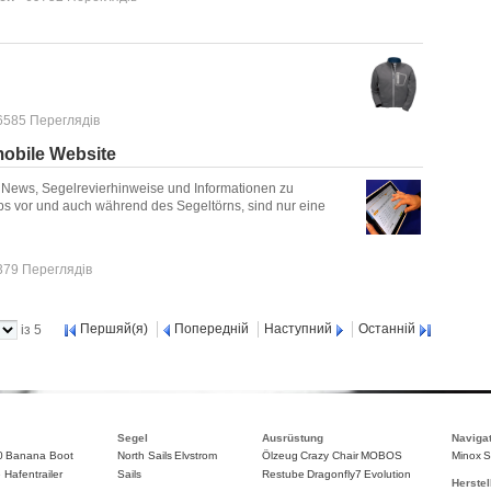
6585 Переглядів
mobile Website
, News, Segelrevierhinweise und Informationen zu
ps vor und auch während des Segeltörns, sind nur eine
379 Переглядів
Першяй(я)
Попередній
Наступний
Останній
із 5
Segel
Ausrüstung
Naviga
0
Banana Boot
North Sails
Elvstrom
Ölzeug
Crazy Chair
MOBOS
Minox
S
 Hafentrailer
Sails
Restube
Dragonfly7
Evolution
Herstel