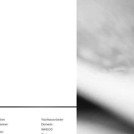
tion
Yachtausrüster
teiner
Dometic-
WAECO
ler