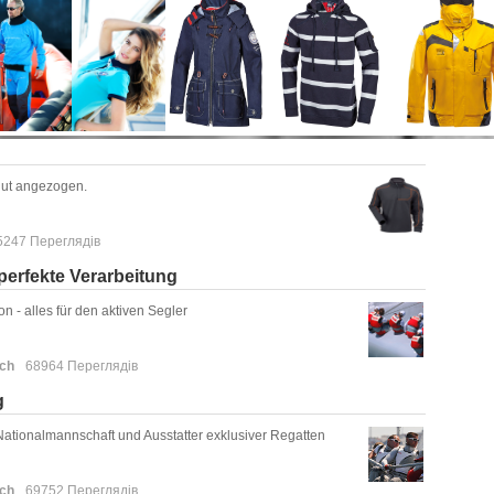
 gut angezogen.
5247 Переглядів
erfekte Verarbeitung
 - alles für den aktiven Segler
sch
68964 Переглядів
g
Nationalmannschaft und Ausstatter exklusiver Regatten
sch
69752 Переглядів