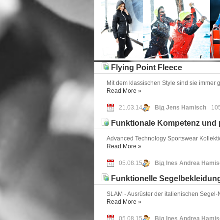
Flying Point Fleece
Mit dem klassischen Style sind sie immer
Read More
»
21.03.14
Від Jens Hamisch
10
Funktionale Kompetenz und p
Advanced Technology Sportswear Kollektion
Read More
»
05.08.15
Від Ines Andrea Hami
Funktionelle Segelbekleidun
SLAM - Ausrüster der italienischen Segel-
Read More
»
05.08.15
Від Ines Andrea Hami