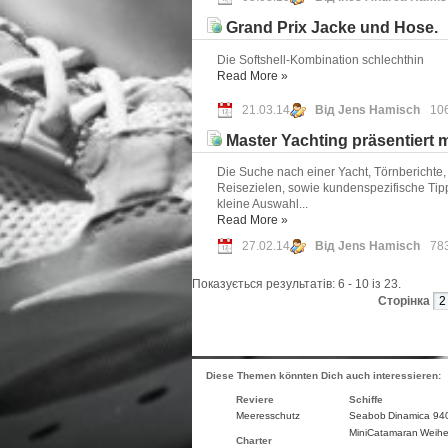
Grand Prix Jacke und Hose.
Die Softshell-Kombination schlechthin
Read More
»
21.03.14
Від Jens Hamisch
10
Master Yachting präsentiert 
Die Suche nach einer Yacht, Törnberichte
Reisezielen, sowie kundenspezifische Tip
kleine Auswahl...
Read More
»
27.02.14
Від Jens Hamisch
78
Показується результатів: 6 - 10 із 23.
Сторінка
Diese Themen könnten Dich auch interessieren:
Reviere
Schiffe
Meeresschutz
Seabob
Dinamica 94
MiniCatamaran
Weihe
Charter