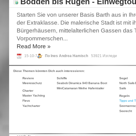
Bodden bis Rügen - Einwegto
Starten Sie von unserer Basis Barth aus in I
der Extraklasse. Die malerische Stadt ist mit i
Bürgerhäusern, mittelalterlichen Gassen das 
Vorpommerschen...
Read More
»
15-10-7
По Ines Andrea Hamisch
53921 Изгледи
Diese Themen könnten Dich auch interessieren:
Reviere
Schiffe
Segel
Meeresschutz
Seabob
Dinamica 940
Banana Boot
North Sails
MiniCatamaran
Weihe Hafentrailer
Sails
Charter
Master Yachting
Regeln
Flevo
Tipps und T
Yachtcharter
Seemannsc
Seerecht