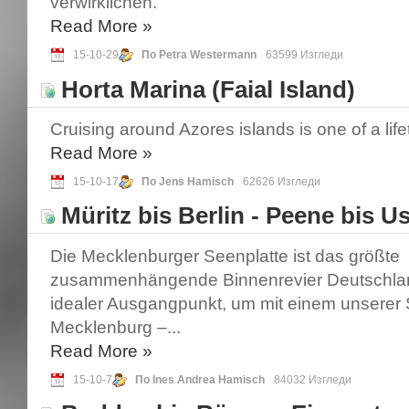
verwirklichen.
Read More
»
15-10-29
По Petra Westermann
63599 Изгледи
Horta Marina (Faial Island)
Cruising around Azores islands is one of a lif
Read More
»
15-10-17
По Jens Hamisch
62626 Изгледи
Müritz bis Berlin - Peene bis 
Die Mecklenburger Seenplatte ist das größte
zusammenhängende Binnenrevier Deutschla
idealer Ausgangpunkt, um mit einem unserer S
Mecklenburg –...
Read More
»
15-10-7
По Ines Andrea Hamisch
84032 Изгледи