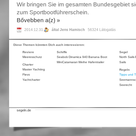
Wir bringen Sie im gesamten Bundesgebiet si
zum Sportbootführerschein.
Bővebben a(z)
»
2014.12.31.
által Jens Hamisch
56324 Látogatás
Diese Themen könnten Dich auch interessieren:
Reviere
Schiffe
Segel
Meeresschutz
Seabob
Dinamica 940
Banana Boot
North Sails
MiniCatamaran
Weihe Hafentrailer
Sails
Charter
Master Yachting
Regeln
Flevo
Tipps und T
Yachtcharter
Seemannsc
Seerecht
segeln.de