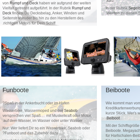
kurz.
von
Rumpf und Deck
haben wir aufgrund der weiten
In der Rubri
Vielfalt getrennt aufgeführt. In der Rubrik
Rumpf und
Werften zu d
Deck
findest Du Decksbelag, Anker, Winden und
Seitenstrahlruder bis hin zu den Herstellern des
richtigen Motors für Dein Schiff.
Funboote
Beiboot
Spaß in der Ankerbucht oder im Hafen?
Wie kommt m
Kreditkarte
Wasserbike, Wassermoped und der
Seabob
kurze Stück.
versprechen viel Spaß … mit Muskelkraft oder Motor,
.
Beiboot
auf dem Wasser, im Wasser oder unter Wasser.
Mit der Schi
Nur: Wer liefert Dir so ein Wasserbike, Seabob oder
Beiboote. M
Funboot und das Zubehör dazu?
für Hartscha