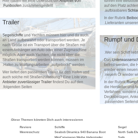
Hier haben wir eine Übersicht der
Anbieter von
führen ihre 
Funbooten
zusammengestellt.
auf den Platz
.
aufblasbar
In der Rubri
Trailer
Lieferanten 
Segelschiffe
und Yachten müssen hier und da auch
Rumpf 
an Land aufbewahrt oder transportiert werden. Je
nach Größe ist ein Transport über die Straßen mit
einem Anhänger am Auto oder einer Zugmaschine
Wer sein Schi
möglich. Aber auch Yachten, die nicht über die
Straßen transportiert werden können, müssen im
Das
Unterwa
Hafen zu Wartungsarbeiten „aufgebockt" werden.
befreit werd
wieder einen 
Wer liefert den passenden Trailer für den Hafen und
neuem Öl wi
auch solche mit Straßenzulassung? Eine Liste von
Anbieter zuverlässiger Trailer
findest Du auf den
In der Rubri
folgenden Seiten.
die Herstelle
Verfahren, s
Decksbelägen
passenden Se
Diese Themen könnten Dich auch interessieren:
Reviere
Schiffe
Sege
Meeresschutz
Seabob
Dinamica 940
Banana Boot
North
MiniCatamaran
Weihe Hafentrailer
Sails