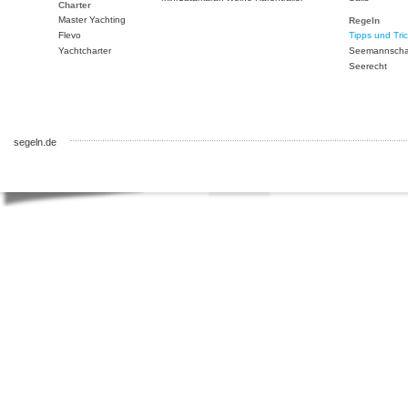
Charter
Master Yachting
Rege
Flevo
Tipps
Yachtcharter
Seem
Seer
segeln.de