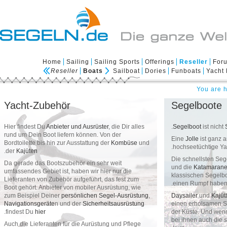
Home
Sailing
Sailing Sports
Offerings
Reselle
Reseller
Boats
Sailboat
Dories
Funboats
Yo
Yacht-Zubehör
Segelbo
Hier findest Du
Anbieter und Ausrüster
, die Dir alles
.
Segelboot
is
rund um Dein Boot liefern können. Von der
Eine
Jolle
is
Bordtoilette bis hin zur Ausstattung der
Kombüse
und
hochseetüch
.
der
Kajüten
Die schnells
Da gerade das Bootszubehör ein sehr weit
und die
Kat
umfassendes Gebiet ist, haben wir hier nur die
klassischen 
Lieferanten von Zubehör aufgeführt, das fest zum
einen Rumpf
Boot gehört. Anbieter von mobiler Ausrüstung, wie
Daysailer
un
zum Beispiel Deiner
persönlichen Segel-Ausrüstung
,
einen erhol
Navigationsgeräte
n und der
Sicherheitsausrüstung
der Küste. 
.
findest Du
hier
bei ihnen au
Auch die Lieferanten für die Aurüstung und Pflege