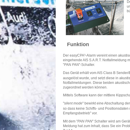
D
u
b
Funktion
Der easyCPA³-Alarm vereint einen akustis
eingehende AIS S.A.R.T. Notfallmeldung mi
"
PAN PAN
"-Schalter.
Das Gerät erhält vom AIS Class B Sende
ausgelöst wurde, und setzt diese in akust
Notfallmeldungen. Diese beiden akustisch
zugeordnet werden können.
Mittels Software kann der mittlere Kippsch
"
silent mode
" bewirkt eine Abschaltung 
so dass keine Schiffs- und Positionsdaten
Empfangsbetrieb" vor.
Mit dem "
PAN PAN
" Schalter wird am Gerä
Meldung hat zum Inhalt, dass Sie ein Pro