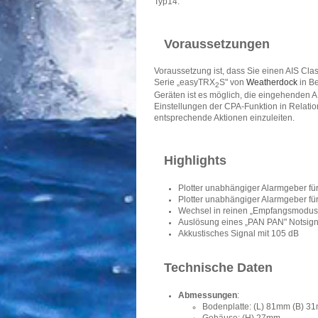
Typ14.
Voraussetzungen
Voraussetzung ist, dass Sie einen AIS Cl
Serie „easyTRX
S" von
Weatherdock
in B
2
Geräten ist es möglich, die eingehenden A
Einstellungen der CPA-Funktion in Relatio
entsprechende Aktionen einzuleiten.
Highlights
Plotter unabhängiger Alarmgeber fü
Plotter unabhängiger Alarmgeber für 
Wechsel in reinen „Empfangsmodus"
Auslösung eines „PAN PAN" Notsigna
Akkustisches Signal mit 105 dB
Technische Daten
Abmessungen
:
Bodenplatte: (L) 81mm (B) 3
Gehäuse: (H) 27mm