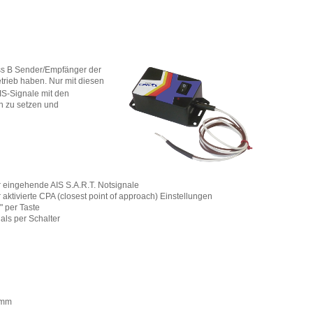
ass B Sender/Empfänger
der
etrieb haben. Nur mit diesen
IS-Signale mit den
n zu setzen und
r eingehende AIS S.A.R.T. Notsignale
aktivierte CPA (closest point of approach) Einstellungen
 per Taste
ls per Schalter
1mm