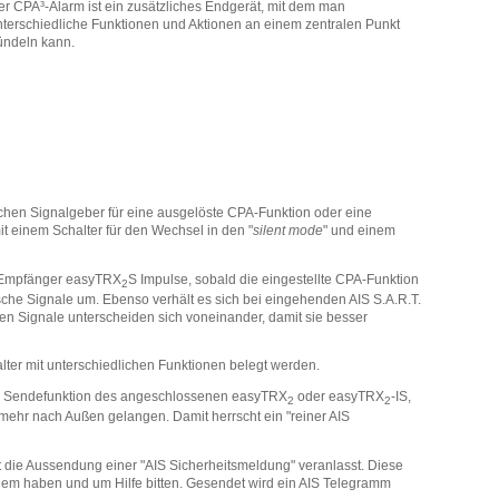
er CPA³-Alarm ist ein zusätzliches Endgerät, mit dem man
nterschiedliche Funktionen und Aktionen an einem zentralen Punkt
ündeln kann.
chen Signalgeber für eine ausgelöste CPA-Funktion oder eine
t einem Schalter für den Wechsel in den "
silent mode
" und einem
r/Empfänger easyTRX
S Impulse, sobald die eingestellte CPA-Funktion
2
ische Signale um. Ebenso verhält es sich bei eingehenden AIS S.A.R.T.
en Signale unterscheiden sich voneinander, damit sie besser
alter mit unterschiedlichen Funktionen belegt werden.
der Sendefunktion des angeschlossenen easyTRX
oder easyTRX
-IS,
2
2
 mehr nach Außen gelangen. Damit herrscht ein "reiner AIS
t die Aussendung einer "AIS Sicherheitsmeldung" veranlasst. Diese
blem haben und um Hilfe bitten. Gesendet wird ein AIS Telegramm