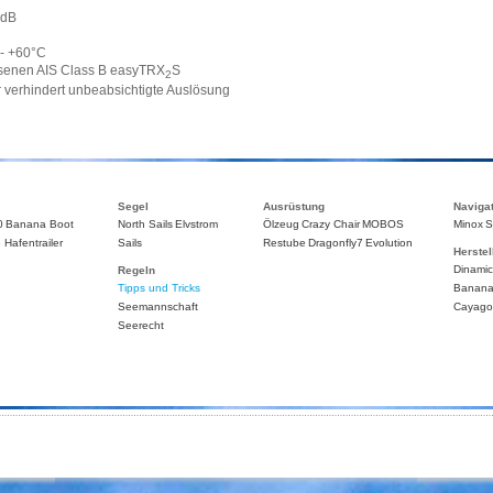
 dB
 - +60°C
senen AIS Class B easyTRX
S
2
 verhindert unbeabsichtigte Auslösung
Segel
Ausrüstung
Naviga
0
Banana Boot
North Sails
Elvstrom
Ölzeug
Crazy Chair
MOBOS
Minox
S
 Hafentrailer
Sails
Restube
Dragonfly7
Evolution
Herstel
Dinami
Regeln
Tipps und Tricks
Banana
Seemannschaft
Cayago
Seerecht