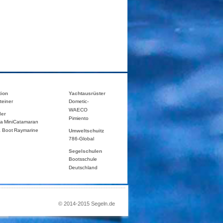
tion
Yachtausrüster
teiner
Dometic-
WAECO
ler
Pimiento
ca
MiniCatamaran
 Boot
Raymarine
Umweltschuitz
786-Global
Segelschulen
Bootsschule
Deutschland
© 2014-2015 Segeln.de