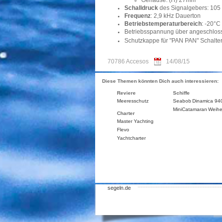
Schalldruck
des Signalgebers: 105
Frequenz
: 2,9 kHz Dauerton
Betriebstemperaturbereich
: -20°C
Betriebsspannung über angeschlos
Schutzkappe für "PAN PAN" Schalter
70786 Accesos
14/08/15
Diese Themen könnten Dich auch interessieren:
Reviere
Schiffe
Meeresschutz
Seabob
Dinamica 94
MiniCatamaran
Weihe
Charter
Master Yachting
Flevo
Yachtcharter
segeln.de