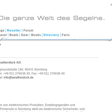
ngs
Reseller
Forum
ravel
Boats
Gear
Books
Directory
Fairs
y
atherdock AG
gmundstraße 180, 90431 Nürnberg
n: +49 911 376638-30, Fax: +49 911 376638-40
il:
info@weatherdock.de
ler von elektronischen Produkten, Empfangsgeräten und
 Firmensitz in Nürnberg stellt sie elektronische Sicherheits- und