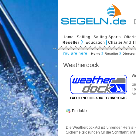
Home
Sailing
Sailing Sports
Offeri
Reseller
Education
Charter And T
You are here:
Home
Reseller
Director
Weatherdock
We
Si
Fo
Ma
Produkte
Die Weatherdock AG ist führender Herstel
Sicherheitslösungen für die Schifffahrt. Mit