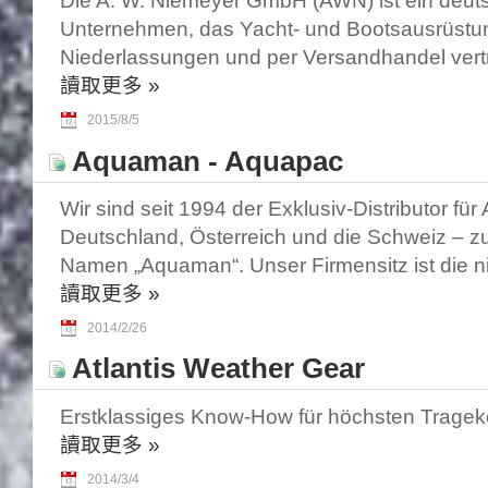
Die A. W. Niemeyer GmbH (AWN) ist ein deut
Unternehmen, das Yacht- und Bootsausrüstung
Niederlassungen und per Versandhandel vertr
讀取更多
»
2015/8/5
Aquaman - Aquapac
Wir sind seit 1994 der Exklusiv-Distributor für
Deutschland, Österreich und die Schweiz – z
Namen „Aquaman“. Unser Firmensitz ist die n
讀取更多
»
2014/2/26
Atlantis Weather Gear
Erstklassiges Know-How für höchsten Tragek
讀取更多
»
2014/3/4