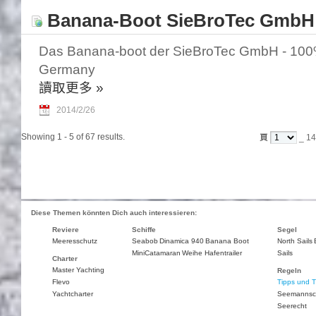
Banana-Boot SieBroTec GmbH
Das Banana-boot der SieBroTec GmbH - 100
Germany
讀取更多
»
2014/2/26
Showing 1 - 5 of 67 results.
頁
_ 14
Diese Themen könnten Dich auch interessieren:
Reviere
Schiffe
Segel
Meeresschutz
Seabob
Dinamica 940
Banana Boot
North Sails
MiniCatamaran
Weihe Hafentrailer
Sails
Charter
Master Yachting
Regeln
Flevo
Tipps und T
Yachtcharter
Seemannsc
Seerecht