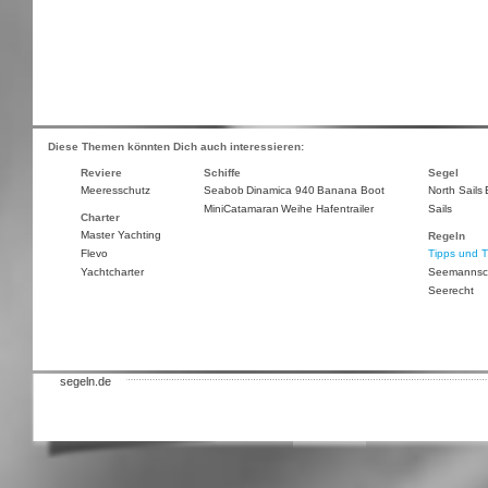
Diese Themen könnten Dich auch interessieren:
Reviere
Schiffe
Segel
Meeresschutz
Seabob
Dinamica 940
Banana Boot
North Sails
MiniCatamaran
Weihe Hafentrailer
Sails
Charter
Master Yachting
Regeln
Flevo
Tipps und T
Yachtcharter
Seemannsc
Seerecht
segeln.de