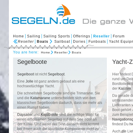
Home
Sailing
Sailing Sports
Offerings
Reseller
Forum
Reseller
Boats
Sailboat
Dories
Funboats
Yacht Equip
You are here:
Home
Reseller
Boats
Segelboote
Yacht-
Segelboot
ist nicht
Segelboot
.
Hier findest
rund um Dein
Eine
Jolle
ist ganz anders gebaut als eine
Bordtoilette 
hochseetüchtige Yacht.
der
Kajüten
.
Die schnellsten Segelboote sind die Trimarane. Sie
Da gerade da
und die
Katamarane
unterscheiden sich von den
umfassendes 
klassischen Segelbooten dadurch, dass sie mehr als
Lieferanten 
einen Rumpf haben.
Boot gehört.
Daysailer
und
Kajütboote
sind die richtige Wahl für
zum Beispie
einen erholsamen Segeltag auf dem See oder an
Navigations
der Küste. Und wenn der Sinn danach steht kommt
findest Du
hi
bei ihnen auch die sportliche Komponente nicht zu
Auch die Lie