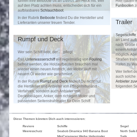
Hier haben w
führen ihre Beiboote oft an Davids am Heck mit. Wer
Funbooten
z
auf den Platz achten muss, entscheidet sich für ein
aufblasbares
Schlauchboot
.
In der Rubrik
Beiboote
findest Du die Hersteller und
Trailer
Lieferanten unserer treuen Tender.
Segelschiffe
Rumpf und Deck
an Land aufb
nach Größe i
einem Anhän
Wer sein Schiff liebt, der … pflegt.
möglich. Abe
Das
Unterwasserschiff
will regelmäßig von
Fouling
Straßen tran
befreit werden, die Holzaufbauten brauchen mal
Hafen zu War
wieder einen neuen Anstrich, der Motor läuft mit
Wer liefert 
neuem Öl wieder wie geschmiert.
auch solche 
In der Rubrik
Rumpf und Deck
findest Du nicht nur
Anbieter zuve
die Hersteller und Anbieter von Pflegemittel und -
folgenden Se
Verfahren, sondern auch Anbieter von
Decksbelägen, Anker, dem richtigen Motor und
passenden Seitenstrahlruder für Dein Schiff.
Diese Themen könnten Dich auch interessieren:
Reviere
Schiffe
Segel
Meeresschutz
Seabob
Dinamica 940
Banana Boot
North Sails
MiniCatamaran
Weihe Hafentrailer
Sails