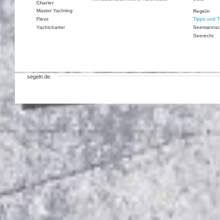
Charter
Master Yachting
Regeln
Flevo
Tipps und T
Yachtcharter
Seemannsc
Seerecht
segeln.de