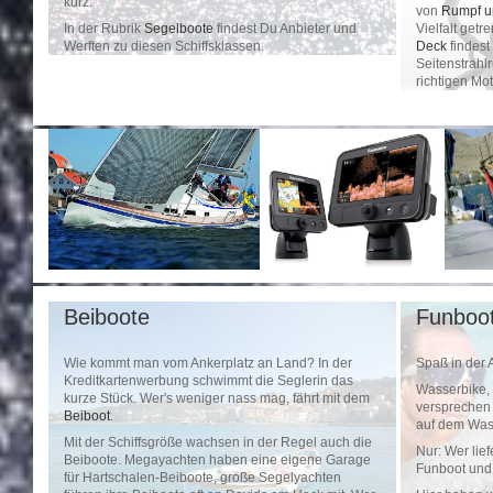
kurz.
von
Rumpf u
In der Rubrik
Segelboote
findest Du Anbieter und
Vielfalt getr
Werften zu diesen Schiffsklassen.
Deck
findest
Seitenstrahl
richtigen Mot
Beiboote
Funboo
Wie kommt man vom Ankerplatz an Land? In der
Spaß in der 
Kreditkartenwerbung schwimmt die Seglerin das
Wasserbike,
kurze Stück. Wer's weniger nass mag, fährt mit dem
versprechen 
Beiboot
.
auf dem Wass
Mit der Schiffsgröße wachsen in der Regel auch die
Nur: Wer lie
Beiboote. Megayachten haben eine eigene Garage
Funboot und
für Hartschalen-Beiboote, große Segelyachten