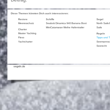
Diese Themen könnten Dich auch interessieren:
Reviere
Schiffe
Segel
Meeresschutz
Seabob
Dinamica 940
Banana Boot
North Sails
MiniCatamaran
Weihe Hafentrailer
Sails
Charter
Master Yachting
Regeln
Flevo
Tipps und T
Yachtcharter
Seemannsc
Seerecht
segeln.de