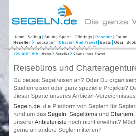
Home
Sailing
Sailing Sports
Offerings
Reseller
Forum
Reseller
Education
Charter And Travel
Boats
Gear
Boo
You are here:
Home
Reseller
Charter And Travel
Reisebüros und Charteragentur
Du bietest Segelreisen an? Oder Du organisier
Studienreisen oder ganz spezielle Projekte? Da
dieser Sparte unseres Anbieter-Verzeichnisses 
Segeln.de
, die Plattform von Seglern für Segler
rund um das
Segeln
,
Segeltörns
und
Chartern
.
unserer
Anbieterliste
noch nicht erwähnt? Möch
gerne an andere Segler mitteilen?