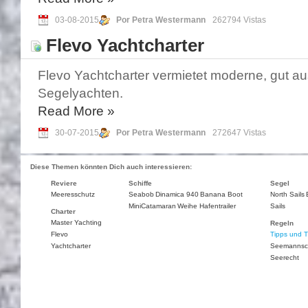
03-08-2015
Por Petra Westermann
262794 Vistas
Flevo Yachtcharter
Flevo Yachtcharter vermietet moderne, gut au
Segelyachten.
Read More
»
30-07-2015
Por Petra Westermann
272647 Vistas
Diese Themen könnten Dich auch interessieren:
Reviere
Schiffe
Segel
Meeresschutz
Seabob
Dinamica 940
Banana Boot
North Sails
MiniCatamaran
Weihe Hafentrailer
Sails
Charter
Master Yachting
Regeln
Flevo
Tipps und T
Yachtcharter
Seemannsc
Seerecht