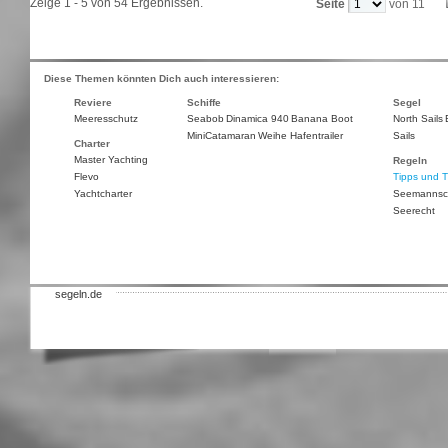
Zeige 1 - 5 von 54 Ergebnissen.
Seite
von 11
Diese Themen könnten Dich auch interessieren:
Reviere
Schiffe
Segel
Meeresschutz
Seabob
Dinamica 940
Banana Boot
North Sails
MiniCatamaran
Weihe Hafentrailer
Sails
Charter
Master Yachting
Regeln
Flevo
Tipps und T
Yachtcharter
Seemannsc
Seerecht
segeln.de