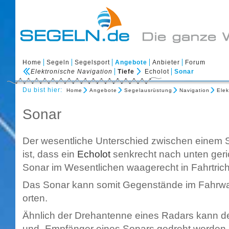
Home
Segeln
Segelsport
Angebote
Anbieter
Forum
Elektronische Navigation
Tiefe
Echolot
Sonar
Du bist hier:
Home
Angebote
Segelausrüstung
Navigation
Elek
Sonar
Der wesentliche Unterschied zwischen einem
ist, dass ein
Echolot
senkrecht nach unten geric
Sonar im Wesentlichen waagerecht in Fahrtrich
Das Sonar kann somit Gegenstände im Fahrwa
orten.
Ähnlich der Drehantenne eines Radars kann d
und -Empfänger eines Sonars gedreht werden, 