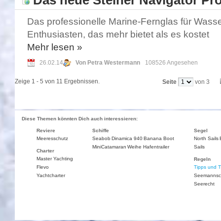
Das neue Steiner Navigator Pr
Das professionelle Marine-Fernglas für Wasse
Enthusiasten, das mehr bietet als es kostet
Mehr
lesen »
26.02.14
Von Petra Westermann
108526 Angesehen
Zeige 1 - 5 von 11 Ergebnissen.
Seite
von 3
Diese Themen könnten Dich auch interessieren:
Reviere
Schiffe
Segel
Meeresschutz
Seabob
Dinamica 940
Banana Boot
North Sails
MiniCatamaran
Weihe Hafentrailer
Sails
Charter
Master Yachting
Regeln
Flevo
Tipps und T
Yachtcharter
Seemannsc
Seerecht