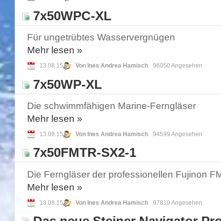
7x50WPC-XL
Für ungetrübtes Wasservergnügen
Mehr
lesen »
13.08.15
Von Ines Andrea Hamisch
96050 Angesehen
7x50WP-XL
Die schwimmfähigen Marine-Ferngläser
Mehr
lesen »
13.08.15
Von Ines Andrea Hamisch
94599 Angesehen
7x50FMTR-SX2-1
Die Ferngläser der professionellen Fujinon F
Mehr
lesen »
13.08.15
Von Ines Andrea Hamisch
97810 Angesehen